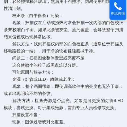
剂，轻轻擦拭稿台玻璃，然后用干布擦净。切勿使用粗糙或腐蚀
性清洁剂。
电话咨询
校正条（白平衡条）污染：
现象：扫描仪在启动或预热时常会扫描一次内部的白色校正
条来校准白平衡。如果此条被灰尘、油污覆盖，会导致整个扫描
结果偏色或出现异常区域。
解决方法：找到扫描仪内部的白色校正条（通常位于扫描头
移动路径的一端），用干净的软布轻轻擦拭干净。
问题二：扫描图像整体发黑或亮度不足
这会使微小的粒子或黑点难以分辨。
可能原因与解决方法：
光源（灯管或LED）故障或老化：
现象：整个画面很暗，即使调高软件中的亮度也无济于事；
或者出现明暗不均的条纹。
解决方法：检查光源是否点亮。如果是可更换的灯管/LED
模块，尝试更换。对于集成光源，需由专业人员检修或更换。
扫描设置不当：
现象：图像过暗或对比度差。