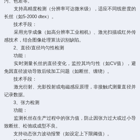
污、色差等。
支持高精度检测（分辨率可达微米级），适应不同线密度的
长丝（如5-2000 dtex）。
技术手段：
采用光学成像（如高分辨率工业相机）、激光扫描或红外传
感技术，结合图像处理算法识别缺陷。
2、直径/直径均匀性检测
功能：
实时测量长丝的直径变化，监控其均匀性（如CV值），避
免因直径波动导致后续加工问题（如断丝、缠绕）。
技术手段：
激光衍射、光影投射或电磁感应原理，非接触式测量直径并
记录数据。
3、张力检测
功能：
监测长丝在生产过程中的张力值，防止因张力过大或过小导
致断丝、松弛或成型不良。
支持动态张力波动报警（如设定上下限阈值）。